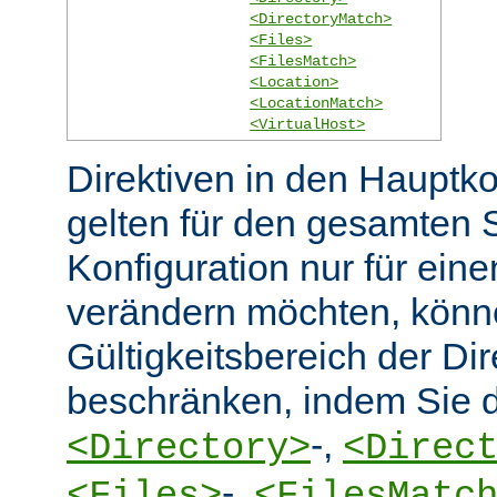
<DirectoryMatch>
<Files>
<FilesMatch>
<Location>
<LocationMatch>
<VirtualHost>
Direktiven in den Hauptko
gelten für den gesamten 
Konfiguration nur für eine
verändern möchten, könn
Gültigkeitsbereich der Dir
beschränken, indem Sie d
-,
<Directory>
<Direc
-,
<Files>
<FilesMatc