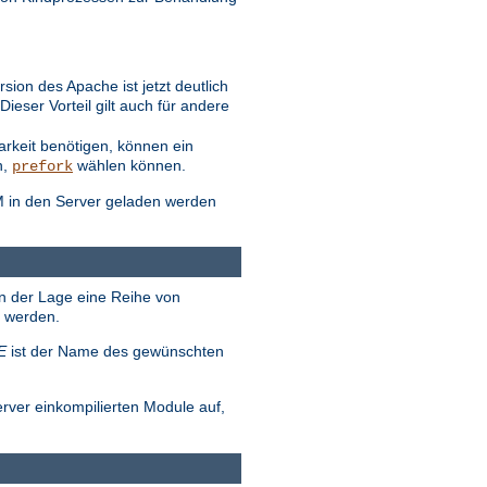
ion des Apache ist jetzt deutlich
eser Vorteil gilt auch für andere
arkeit benötigen, können ein
n,
wählen können.
prefork
M in den Server geladen werden
in der Lage eine Reihe von
t werden.
E
ist der Name des gewünschten
erver einkompilierten Module auf,