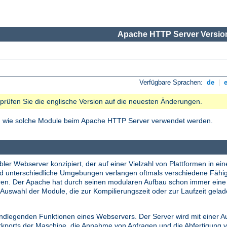
Apache HTTP Server Version
Verfügbare Sprachen:
de
|
e prüfen Sie die englische Version auf die neuesten Änderungen.
nd wie solche Module beim Apache HTTP Server verwendet werden.
ler Webserver konzipiert, der auf einer Vielzahl von Plattformen in ein
nd unterschiedliche Umgebungen verlangen oftmals verschiedene Fähi
tieren. Der Apache hat durch seinen modularen Aufbau schon immer ei
Auswahl der Module, die zur Kompilierungszeit oder zur Laufzeit gela
undlegenden Funktionen eines Webservers. Der Server wird mit einer A
erkports der Maschine, die Annahme von Anfragen und die Abfertigung