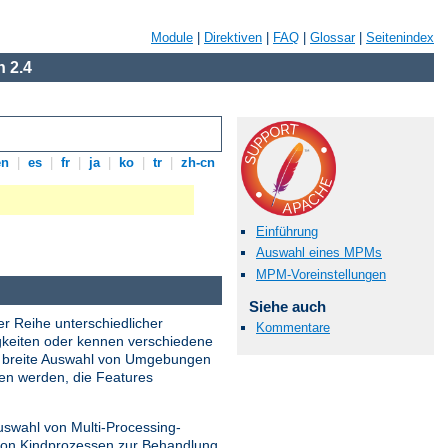
Module
|
Direktiven
|
FAQ
|
Glossar
|
Seitenindex
 2.4
en
|
es
|
fr
|
ja
|
ko
|
tr
|
zh-cn
Einführung
Auswahl eines MPMs
MPM-Voreinstellungen
Siehe auch
er Reihe unterschiedlicher
Kommentare
gkeiten oder kennen verschiedene
ne breite Auswahl von Umgebungen
den werden, die Features
uswahl von Multi-Processing-
 von Kindprozessen zur Behandlung