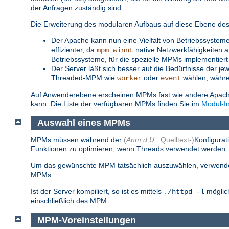
der Anfragen zuständig sind.
Die Erweiterung des modularen Aufbaus auf diese Ebene des S
Der Apache kann nun eine Vielfalt von Betriebssysteme
effizienter, da
native Netzwerkfähigkeiten a
mpm_winnt
Betriebssysteme, für die spezielle MPMs implementiert 
Der Server läßt sich besser auf die Bedürfnisse der je
Threaded-MPM wie
oder
wählen, während
worker
event
Auf Anwenderebene erscheinen MPMs fast wie andere Apache-
kann. Die Liste der verfügbaren MPMs finden Sie im
Modul-I
Auswahl eines MPMs
MPMs müssen während der
(
Anm.d.Ü.:
Quelltext-)
Konfigurat
Funktionen zu optimieren, wenn Threads verwendet werden. S
Um das gewünschte MPM tatsächlich auszuwählen, verwend
MPMs.
Ist der Server kompiliert, so ist es mittels
möglich
./httpd -l
einschließlich des MPM.
MPM-Voreinstellungen