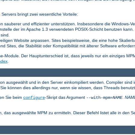
ervers bringt zwei wesentliche Vorteile:
n sauberer und effizienter unterstützen. Insbesondere die Windows-Vers
nstelle der im Apache 1.3 verwendeten POSIX-Schicht benutzen kann. Di
sind.
weiligen Website anpassen. Sites beispielsweise, die eine hohe Skalierb
 Sites, die Stabilität oder Kompatibilität mit älterer Software erforder
Module. Der Hauptunterschied ist, dass jeweils nur ein einziges MP
ndex
.
ion ausgewählt und in den Server einkompiliert werden. Compiler sind 
ie können dies allerdings nur, wenn sie wissen, dass Threads benutz
en Sie beim
-Skript das Argument
.
NAM
configure
--with-mpm=
NAME
, das ausgewählte MPM zu ermitteln. Dieser Befehl listet alle in den S