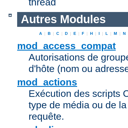
thread
Autres Modules
A
|
B
|
C
|
D
|
E
|
F
|
H
|
I
|
L
|
M
|
N
mod_access_compat
Autorisations de grou
d'hôte (nom ou adresse
mod_actions
Exécution des scripts 
type de média ou de l
requête.