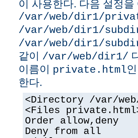
이 사용한다. 다음 설정을 
/var/web/dir1/priva
/var/web/dir1/subdi
/var/web/dir1/subdi
같이
디
/var/web/dir1/
이름이
인
private.html
한다.
<Directory /var/web
<Files private.html
Order allow,deny
Deny from all