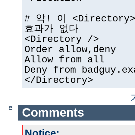
# 악! 이 <Directo
효과가 없다
<Directory />
Order allow,deny
Allow from all
Deny from badguy.ex
</Directory>
Comments
Notice: