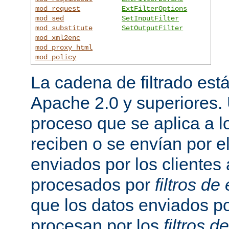
mod_request
ExtFilterOptions
mod_sed
SetInputFilter
mod_substitute
SetOutputFilter
mod_xml2enc
mod_proxy_html
mod_policy
La cadena de filtrado est
Apache 2.0 y superiores
proceso que se aplica a l
reciben o se envían por el
enviados por los clientes 
procesados por
filtros de
que los datos enviados po
procesan por los
filtros d