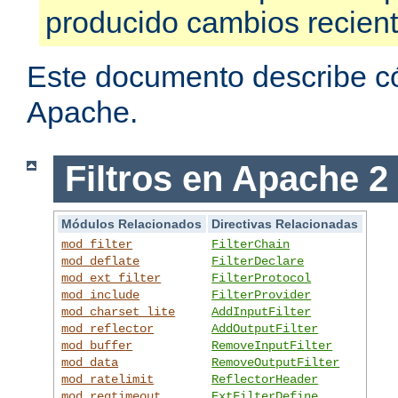
producido cambios recien
Este documento describe có
Apache.
Filtros en Apache 2
Módulos Relacionados
Directivas Relacionadas
mod_filter
FilterChain
mod_deflate
FilterDeclare
mod_ext_filter
FilterProtocol
mod_include
FilterProvider
mod_charset_lite
AddInputFilter
mod_reflector
AddOutputFilter
mod_buffer
RemoveInputFilter
mod_data
RemoveOutputFilter
mod_ratelimit
ReflectorHeader
mod_reqtimeout
ExtFilterDefine