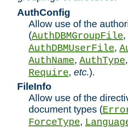
AuthConfig
Allow use of the author
(
,
AuthDBMGroupFile
,
AuthDBMUserFile
A
,
AuthName
AuthType
,
etc.
).
Require
FileInfo
Allow use of the directi
document types (
Erro
,
ForceType
Languag