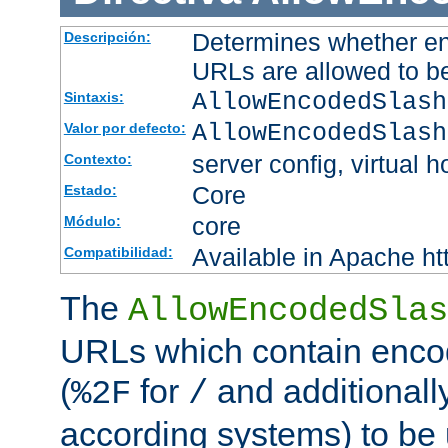
Determines whether en
Descripción:
URLs are allowed to b
AllowEncodedSlash
Sintaxis:
AllowEncodedSlash
Valor por defecto:
server config, virtual h
Contexto:
Core
Estado:
core
Módulo:
Available in Apache ht
Compatibilidad:
The
AllowEncodedSlas
URLs which contain enco
(
for
and additionall
%2F
/
according systems) to be