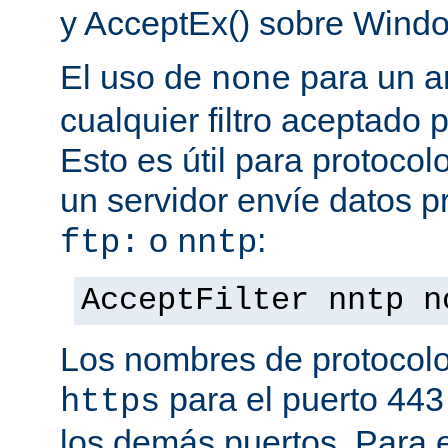
y AcceptEx() sobre Wind
El uso de
para un a
none
cualquier filtro aceptado 
Esto es útil para protoco
un servidor envíe datos p
o
:
ftp:
nntp
AcceptFilter nntp n
Los nombres de protocolo
para el puerto 443
https
los demás puertos. Para e