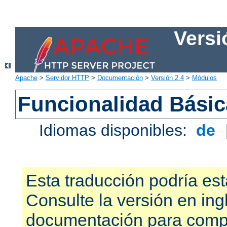
Versi
Apache
>
Servidor HTTP
>
Documentación
>
Versión 2.4
>
Módulos
Funcionalidad Bási
Idiomas disponibles:
de
Esta traducción podría est
Consulte la versión en ing
documentación para compr