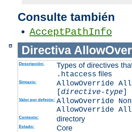
Consulte también
AcceptPathInfo
Directiva
AllowOver
Types of directives tha
Descripción:
files
.htaccess
AllowOverride All
Sintaxis:
[
directive-type
] 
AllowOverride Non
Valor por defecto:
AllowOverride All
directory
Contexto:
Core
Estado: