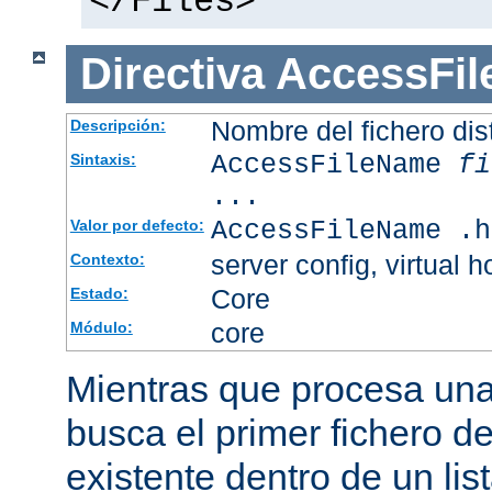
</Files>
Directiva
AccessFi
Nombre del fichero dis
Descripción:
AccessFileName
fi
Sintaxis:
...
AccessFileName .h
Valor por defecto:
server config, virtual h
Contexto:
Core
Estado:
core
Módulo:
Mientras que procesa una 
busca el primer fichero d
existente dentro de un li