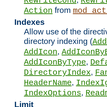
RewriteCond
Rewri
from
Action
mod_act
Indexes
Allow use of the directi
directory indexing (
Add
,
AddIcon
AddIconBy
,
AddIconByType
Def
,
DirectoryIndex
Fa
,
HeaderName
IndexI
,
IndexOptions
Read
Limit