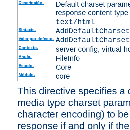
Default charset param
Descripción:
response content-type
text/html
AddDefaultCharset
Sintaxis:
AddDefaultCharset
Valor por defecto:
server config, virtual h
Contexto:
FileInfo
Anula:
Core
Estado:
core
Módulo:
This directive specifies a 
media type charset param
character encoding) to be
response if and only if th