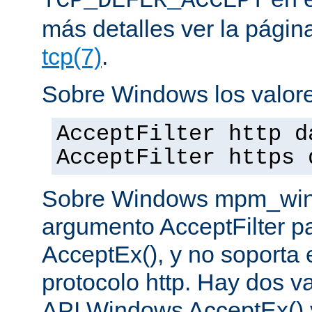
TCP_DEFER_ACCEPT
más detalles ver la pági
tcp(7)
.
Sobre Windows los valore
AcceptFilter http d
AcceptFilter https 
Sobre Windows mpm_winnt
argumento AcceptFilter p
AcceptEx(), y no soporta e
protocolo http. Hay dos va
API Windows AcceptEx() 