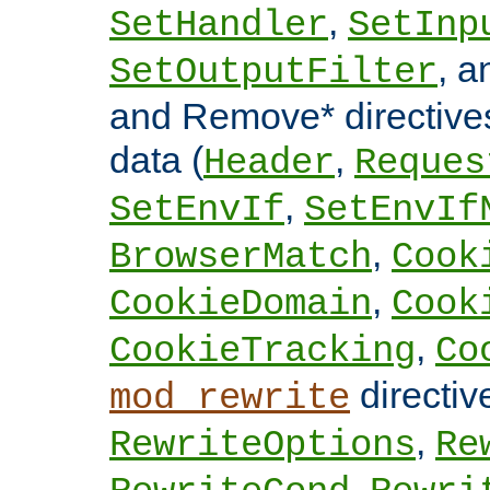
,
SetHandler
SetInp
, 
SetOutputFilter
and Remove* directive
data (
,
Header
Reques
,
SetEnvIf
SetEnvIf
,
BrowserMatch
Cook
,
CookieDomain
Cook
,
CookieTracking
Co
directi
mod_rewrite
,
RewriteOptions
Re
,