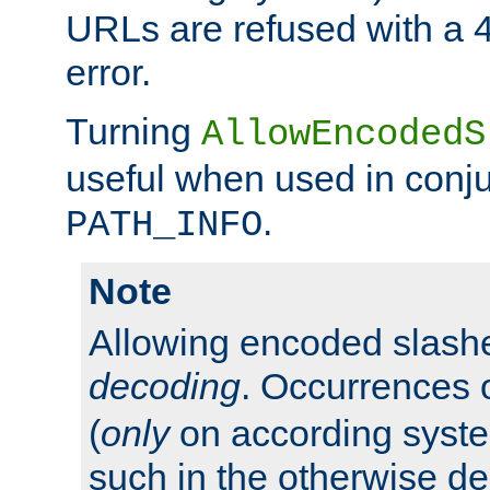
URLs are refused with a 
error.
Turning
AllowEncodedS
useful when used in conju
.
PATH_INFO
Note
Allowing encoded slas
decoding
. Occurrences 
(
only
on according system
such in the otherwise d