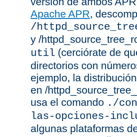
versión de ambos APR 
Apache APR
, descomp
/httpd_source_tre
y /httpd_source_tree_r
(cerciórate de qu
util
directorios con número
ejemplo, la distribuci
en /httpd_source_tree_r
usa el comando
./co
las-opciones-incl
algunas plataformas de