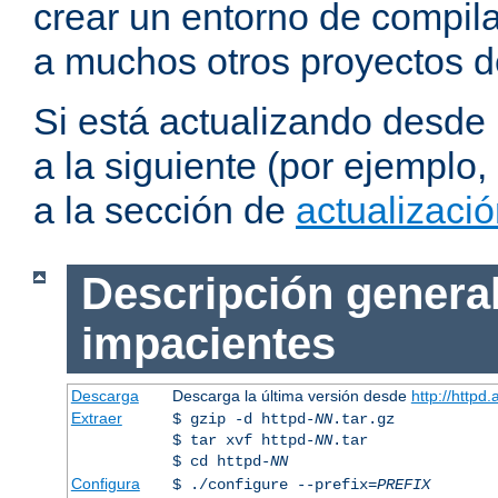
crear un entorno de compil
a muchos otros proyectos d
Si está actualizando desde
a la siguiente (por ejemplo,
a la sección de
actualizaci
Descripción general
impacientes
Descarga
Descarga la última versión desde
http://httpd
Extraer
$ gzip -d httpd-
NN
.tar.gz
$ tar xvf httpd-
NN
.tar
$ cd httpd-
NN
Configura
$ ./configure --prefix=
PREFIX