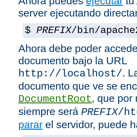
Ahora puedes
ejecutar
tu
server ejecutando direct
$
PREFIX
/bin/apache
Ahora debe poder acceder
documento bajo la URL
. L
http://localhost/
documento que ve se enc
, que por
DocumentRoot
siempre será
PREFIX
/ht
parar
el servidor, puede h