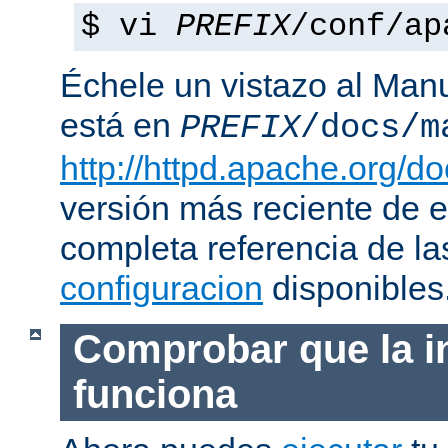
$ vi
PREFIX
/conf/ap
Échele un vistazo al Man
está en
PREFIX
/docs/m
http://httpd.apache.org/do
versión más reciente de 
completa referencia de l
configuracion
disponibles
Comprobar que la i
funciona