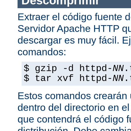
Descomprimir
Extraer el código fuente d
Servidor Apache HTTP q
descargar es muy fácil. E
comandos:
$ gzip -d httpd-
NN
.
$ tar xvf httpd-
NN
.
Estos comandos crearán u
dentro del directorio en e
que contendrá el código 
distribución. Debe cambia