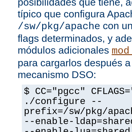
posibilidades que tiene, 
típico que configura Apac
con un
/sw/pkg/apache
flags determinados, y ad
módulos adicionales
mod
para cargarlos después a 
mecanismo DSO:
$ CC="pgcc" CFLAGS=
./configure --
prefix=/sw/pkg/apac
--enable-ldap=share
--enable-lua=shared