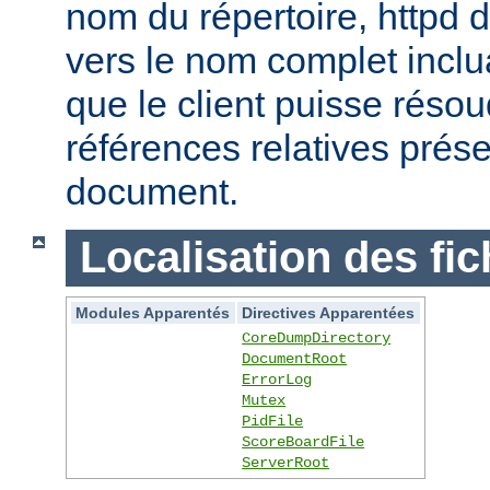
nom du répertoire, httpd do
vers le nom complet inclua
que le client puisse réso
références relatives prés
document.
Localisation des fic
Modules Apparentés
Directives Apparentées
CoreDumpDirectory
DocumentRoot
ErrorLog
Mutex
PidFile
ScoreBoardFile
ServerRoot