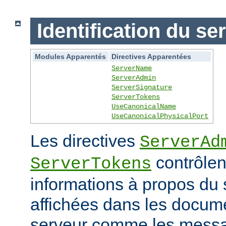
Identification du se
Modules Apparentés
Directives Apparentées
ServerName
ServerAdmin
ServerSignature
ServerTokens
UseCanonicalName
UseCanonicalPhysicalPort
Les directives
ServerAd
contrôlen
ServerTokens
informations à propos du 
affichées dans les docum
serveur comme les messag