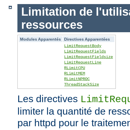
Limitation de l'utili
ressources
Modules Apparentés
Directives Apparentées
LimitRequestBody
LimitRequestFields
LimitRequestFieldsize
LimitRequestLine
RLimitCPU
RLimitMEM
RLimitNPROC
ThreadStackSize
Les directives
LimitReq
limiter la quantité de r
par httpd pour le traitem